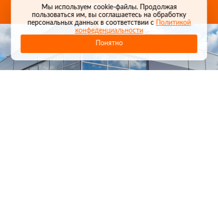
Карта проезда
Мы используем cookie-файлы. Продолжая
пользоваться им, вы соглашаетесь на обработку
персональных данных в соответствии с
Политикой
конфеденциальности
Понятно
1
/
24
СЕЛЬХОЗТЕХНИКА ОПТОМ
И В РОЗНИЦУ