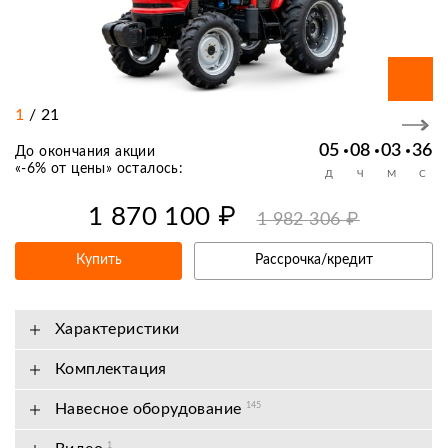
1
/
21
05
08
03
35
До окончания акции
«
-6% от цены
» осталось:
Д
Ч
М
С
1 870 100 ₽
1 982 306 ₽
Купить
Рассрочка/кредит
Характеристики
Комплектация
Навесное оборудование
145
1