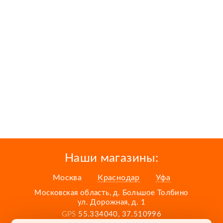
Наши магазины:
Москва
Краснодар
Уфа
Московская область, д. Большое Толбино
ул. Дорожная, д. 1
GPS
55.334040, 37.510996