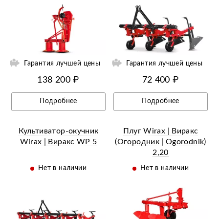
ий
Ещё 4 фотографии
Гарантия лучшей цены
Гарантия лучшей цены
138 200 ₽
72 400 ₽
Подробнее
Подробнее
Культиватор-окучник
Плуг Wirax | Виракс
Wirax | Виракс WP 5
(Огородник | Оgorodnik)
2,20
Нет в наличии
Нет в наличии
ий
Ещё 17 фотографий