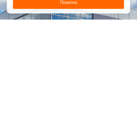
Понятно
1
/
24
СЕЛЬХОЗТЕХНИКА ОПТОМ
И В РОЗНИЦУ
+7 800 555-98-62
sales@kronos5.ru