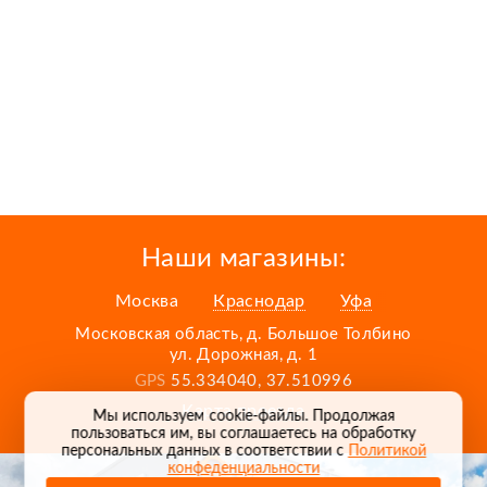
Наши магазины:
Москва
Краснодар
Уфа
Московская область, д. Большое Толбино
ул. Дорожная, д. 1
GPS
55.334040, 37.510996
Карта проезда
Мы используем cookie-файлы. Продолжая
пользоваться им, вы соглашаетесь на обработку
персональных данных в соответствии с
Политикой
конфеденциальности