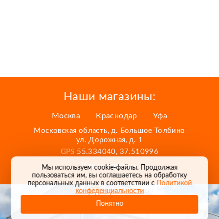
Наши магазины:
Москва
Краснодар
Уфа
Московская область, д. Большое Толбино
ул. Дорожная, д. 1
GPS
55.334040, 37.510996
Карта проезда
Мы используем cookie-файлы. Продолжая
пользоваться им, вы соглашаетесь на обработку
персональных данных в соответствии с
Политикой
конфеденциальности
Понятно