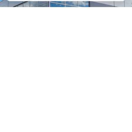
1
/
24
СЕЛЬХОЗТЕХНИКА ОПТОМ
И В РОЗНИЦУ
+7 800 555-98-62
sales@kronos5.ru