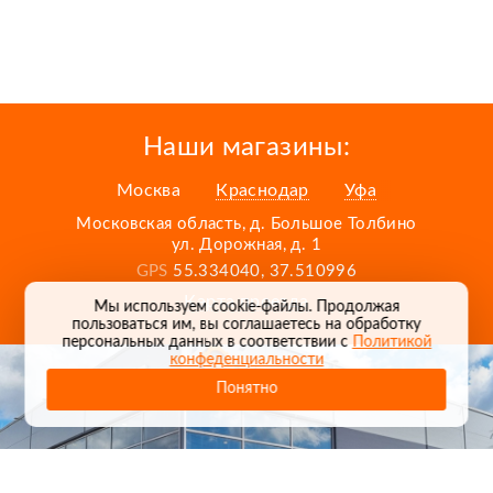
Наши магазины:
Москва
Краснодар
Уфа
Московская область, д. Большое Толбино
ул. Дорожная, д. 1
GPS
55.334040, 37.510996
Карта проезда
Мы используем cookie-файлы. Продолжая
пользоваться им, вы соглашаетесь на обработку
персональных данных в соответствии с
Политикой
конфеденциальности
Понятно