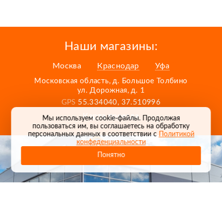
Наши магазины:
Москва
Краснодар
Уфа
Московская область, д. Большое Толбино
ул. Дорожная, д. 1
GPS
55.334040, 37.510996
Карта проезда
Мы используем cookie-файлы. Продолжая
пользоваться им, вы соглашаетесь на обработку
персональных данных в соответствии с
Политикой
конфеденциальности
Понятно