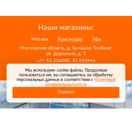
Наши магазины:
Москва
Краснодар
Уфа
Московская область, д. Большое Толбино
ул. Дорожная, д. 1
GPS
55.334040, 37.510996
Карта проезда
Мы используем cookie-файлы. Продолжая
пользоваться им, вы соглашаетесь на обработку
персональных данных в соответствии с
Политикой
конфеденциальности
Понятно