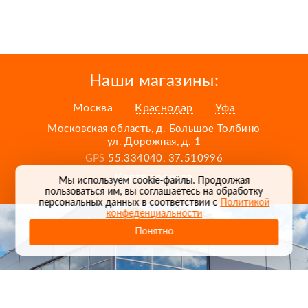
Наши магазины:
Москва
Краснодар
Уфа
Московская область, д. Большое Толбино
ул. Дорожная, д. 1
GPS
55.334040, 37.510996
Карта проезда
Мы используем cookie-файлы. Продолжая
пользоваться им, вы соглашаетесь на обработку
персональных данных в соответствии с
Политикой
конфеденциальности
Понятно