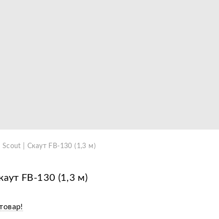
Видео
cout | Скаут FB-130 (1,3 м)
аут FB-130 (1,3 м)
товар!