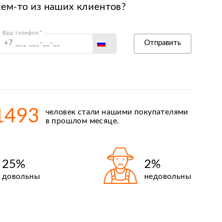
кем-то из наших клиентов?
Ваш телефон:*
Россия
Отправить
Беларусь
Польша
Казахстан
Армения
1493
человек стали нашими покупателями
Киргизия
в прошлом месяце.
25%
2%
довольны
недовольны