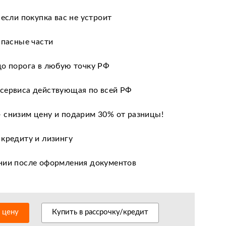
 если покупка вас не устроит
апасные части
до порога в любую точку РФ
сервиса действующая по всей РФ
 снизим цену и подарим 30% от разницы!
 кредиту и лизингу
нии после оформления документов
оизводителя
ных сервисных центров по всей РФ
ь цену
Купить в рассрочку/кредит