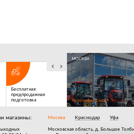
МОСКВА
Бесплатная
Льготное
предпродажная
послегарантийное
подготовка
обслуживание
Фотография
1
из
24
и магазины:
Москва
Краснодар
Уфа
выходных
Московская область, д. Большое Толб