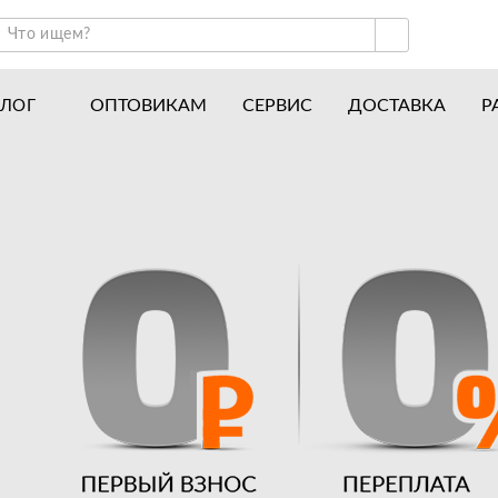
ОПТОВИКАМ
СЕРВИС
ДОСТАВКА
Р
АЛОГ
ракторы и минитракторы
Часто задаваемые вопросы
отоблоки
Почему покупают у нас
авесное оборудование для тракторов
История
авесное оборудование для мотоблоков
Наши награды
вигатели
Новости
рицепы
Полезные статьи
апчасти
Отзывы
Вакансии
Гарантия лучшей цены