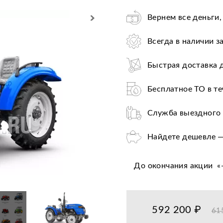
Вернем все деньги,
Всегда в наличии з
Быстрая доставка 
Бесплатное ТО в те
Служба выездного 
Найдете дешевле —
Лучшие условия по
До окончания акции
«
Оплата при получе
Льготное послегар
592 200 ₽
61