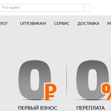
ОПТОВИКАМ
СЕРВИС
ДОСТАВКА
Р
АЛОГ
ракторы и минитракторы
Часто задаваемые вопросы
отоблоки
Почему покупают у нас
авесное оборудование для тракторов
История
авесное оборудование для мотоблоков
Наши награды
вигатели
Новости
рицепы
Полезные статьи
апчасти
Отзывы
Вакансии
Гарантия лучшей цены