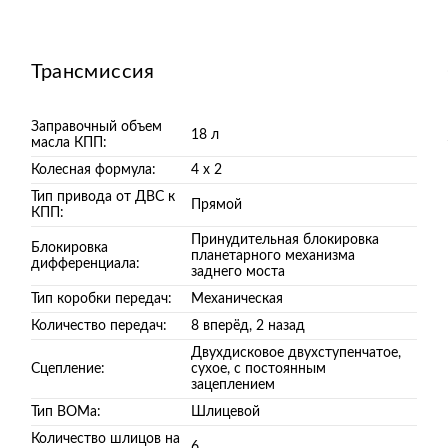
Трансмиссия
Заправочный объем
18 л
масла КПП:
Колесная формула:
4 х 2
Тип привода от ДВС к
Прямой
КПП:
Принудительная блокировка
Блокировка
планетарного механизма
дифференциала:
заднего моста
Тип коробки передач:
Механическая
Количество передач:
8 вперёд, 2 назад
Двухдисковое двухступенчатое,
Сцепление:
сухое, с постоянным
зацеплением
Тип ВОМа:
Шлицевой
Количество шлицов на
6