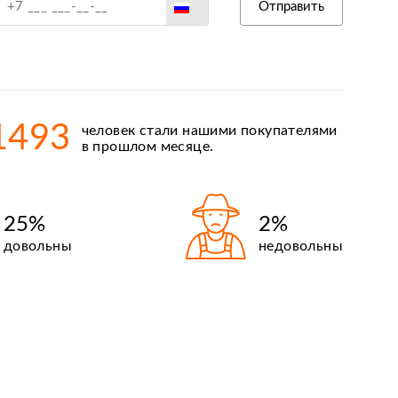
Россия
Отправить
Беларусь
Польша
Казахстан
Армения
1493
человек стали нашими покупателями
Киргизия
в прошлом месяце.
25%
2%
довольны
недовольны