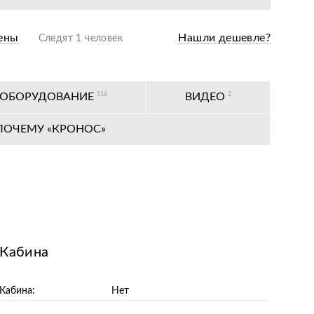
одажная подготовка
ены
Нашли дешевле?
Следят 1 человек
оизводителя
ных сервисных центров по всей РФ
 ОБОРУДОВАНИЕ
116
ВИДЕО
2
ПОЧЕМУ «КРОНОС»
Кабина
Кабина:
Нет