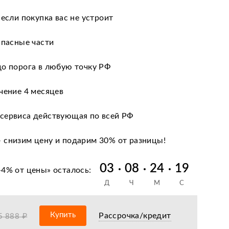
 если покупка вас не устроит
апасные части
до порога в любую точку РФ
чение 4 месяцев
сервиса действующая по всей РФ
 снизим цену и подарим 30% от разницы!
 кредиту и лизингу
03
08
24
18
-4% от цены
» осталось:
Д
Ч
М
С
нии после оформления документов
антийное обслуживание
Купить
Рассрочка/кредит
5 888 ₽