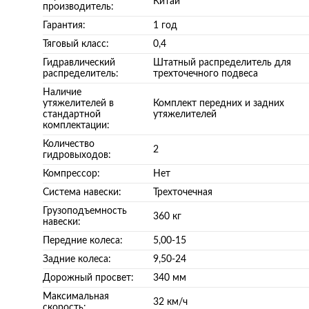
Китай
производитель:
Гарантия:
1 год
Тяговый класс:
0,4
Гидравлический
Штатный распределитель для
распределитель:
трехточечного подвеса
Наличие
утяжелителей в
Комплект передних и задних
стандартной
утяжелителей
комплектации:
Количество
2
гидровыходов:
Компрессор:
Нет
Система навески:
Трехточечная
Грузоподъемность
360 кг
навески:
Передние колеса:
5,00-15
Задние колеса:
9,50-24
Дорожный просвет:
340 мм
Максимальная
32 км/ч
скорость: