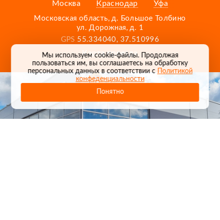
Москва
Краснодар
Уфа
Московская область, д. Большое Толбино
ул. Дорожная, д. 1
GPS
55.334040, 37.510996
Карта проезда
Мы используем cookie-файлы. Продолжая
пользоваться им, вы соглашаетесь на обработку
персональных данных в соответствии с
Политикой
конфеденциальности
Понятно
1
/
24