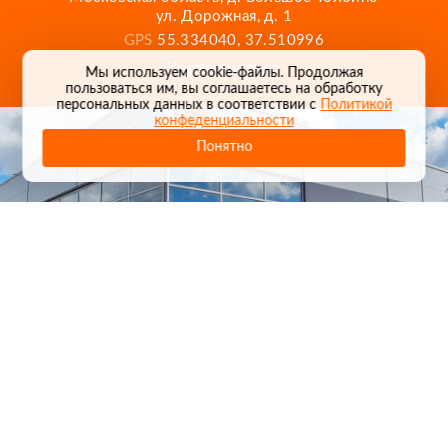
ул. Дорожная, д. 1
GPS
55.334040, 37.510996
Карта проезда
Мы используем cookie-файлы. Продолжая
пользоваться им, вы соглашаетесь на обработку
персональных данных в соответствии с
Политикой
конфеденциальности
Понятно
1
/
24