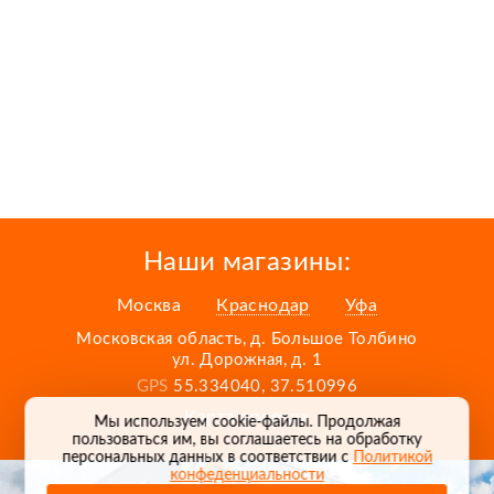
Наши магазины:
Москва
Краснодар
Уфа
Московская область, д. Большое Толбино
ул. Дорожная, д. 1
GPS
55.334040, 37.510996
Карта проезда
Мы используем cookie-файлы. Продолжая
пользоваться им, вы соглашаетесь на обработку
персональных данных в соответствии с
Политикой
конфеденциальности