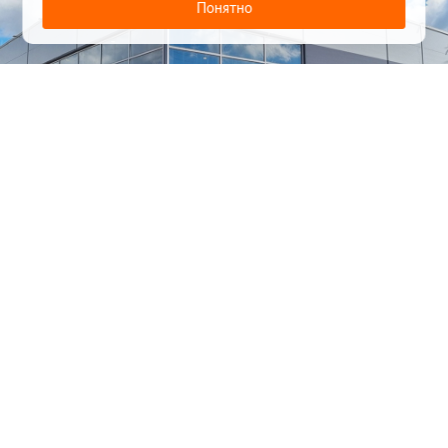
Понятно
1
/
24
СЕЛЬХОЗТЕХНИКА ОПТОМ
И В РОЗНИЦУ
+7 800 555-98-62
sales@kronos5.ru