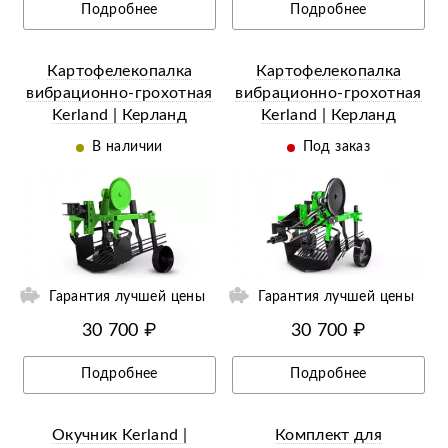
Подробнее
Подробнее
Картофелекопалка
Картофелекопалка
вибрационно-грохотная
вибрационно-грохотная
Kerland | Керланд
Kerland | Керланд
КМ2090 к мотоблоку с
КМ09Н к мотоблоку
В наличии
Под заказ
воздушным охл.
МТЗ
ий
Ещё 14 фотографий
Гарантия лучшей цены
Гарантия лучшей цены
30 700 ₽
30 700 ₽
Подробнее
Подробнее
Окучник Kerland |
Комплект для