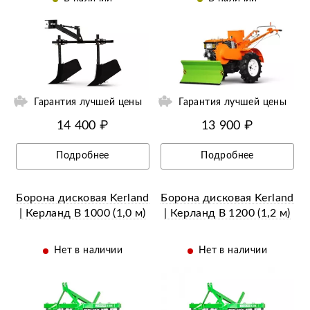
охл. (Сцепка+рамка+2
окуч.)
ий
Ещё 2 фотографии
Гарантия лучшей цены
Гарантия лучшей цены
14 400 ₽
13 900 ₽
Подробнее
Подробнее
Борона дисковая Kerland
Борона дисковая Kerland
| Керланд B 1000 (1,0 м)
| Керланд B 1200 (1,2 м)
Нет в наличии
Нет в наличии
ий
Ещё 7 фотографий