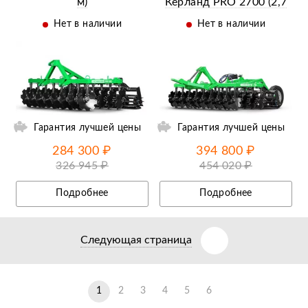
м)
Керланд PRO 2700 (2,7
м)
Нет в наличии
Нет в наличии
ий
Ещё 13 фотографий
Гарантия лучшей цены
Гарантия лучшей цены
284 300 ₽
394 800 ₽
326 945 ₽
454 020 ₽
Подробнее
Подробнее
Следующая страница
1
2
3
4
5
6