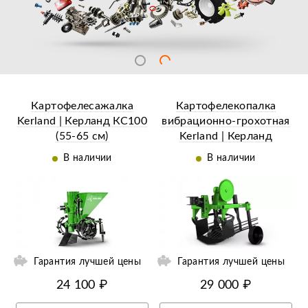
Картофелесажалка
Картофелекопалка
Kerland | Керланд КС100
вибрационно-грохотная
(55-65 см)
Kerland | Керланд
универсальная
КМ1080 к мотоблоку с
В наличии
В наличии
водяным охл.
ий
Ещё 9 фотографий
Гарантия лучшей цены
Гарантия лучшей цены
24 100 ₽
29 000 ₽