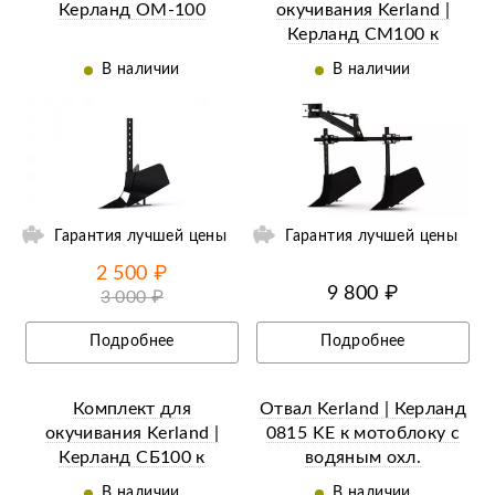
Керланд ОМ-100
окучивания Kerland |
Керланд СМ100 к
мотоблокам с
В наличии
В наличии
воздушным охл.
(Сцепка+рамка+2 окуч.)
ии
Ещё 5 фотографий
Гарантия лучшей цены
Гарантия лучшей цены
2 500 ₽
9 800 ₽
3 000 ₽
Подробнее
Подробнее
Комплект для
Отвал Kerland | Керланд
окучивания Kerland |
0815 KE к мотоблоку с
Керланд СБ100 к
водяным охл.
мотоблокам с водяным
В наличии
В наличии