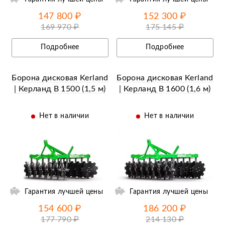
147 800 ₽
152 300 ₽
169 970 ₽
175 145 ₽
Подробнее
Подробнее
Борона дисковая Kerland
Борона дисковая Kerland
| Керланд B 1500 (1,5 м)
| Керланд B 1600 (1,6 м)
Нет в наличии
Нет в наличии
ии
Ещё 4 фотографии
Гарантия лучшей цены
Гарантия лучшей цены
154 600 ₽
186 200 ₽
177 790 ₽
214 130 ₽