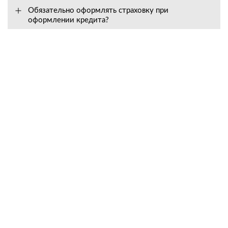
Обязательно оформлять страховку при
оформлении кредита?
Вопросы о сервисе
Как долго действует гарантия, и на что она
распространяется?
Входит ли в стоимость техники предпродажная
подготовка?
Как быстро вы высылаете запчасти?
Что делать, если техника сломалась?
Могут ли мне отказать в гарантийном
обслуживании?
Вопросы о кредите, рассрочке и лизинге