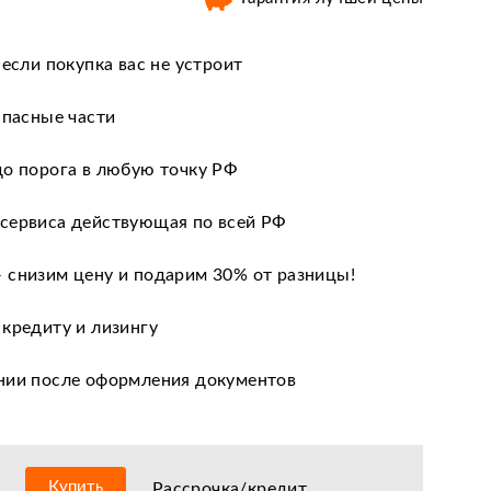
 если покупка вас не устроит
апасные части
до порога в любую точку РФ
сервиса действующая по всей РФ
 снизим цену и подарим 30% от разницы!
 кредиту и лизингу
нии после оформления документов
оизводителя
ных сервисных центров по всей РФ
Купить
Рассрочка/кредит