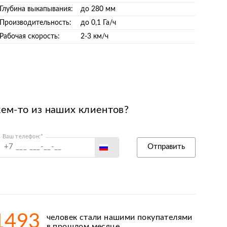
Глубина выкапывания:
до 280 мм
Производительность:
до 0,1 Га/ч
Рабочая скорость:
2-3 км/ч
кем-то из наших клиентов?
Ваш телефон:*
Россия
Отправить
Беларусь
Польша
Казахстан
Армения
1493
человек стали нашими покупателями
Киргизия
в прошлом месяце.