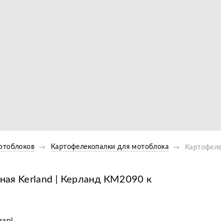
Видео
отоблоков
Картофелекопалки для мотоблока
Картофеле
ая Kerland | Керланд КМ2090 к
вар!