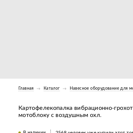
Главная
Каталог
Навесное оборудование для м
Картофелекопалка вибрационно-грохотн
мотоблоку с воздушным охл.
В наличии
2568 человек уже купили этот то