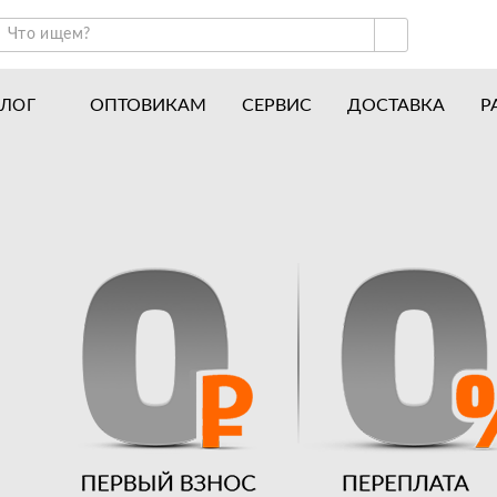
ОПТОВИКАМ
СЕРВИС
ДОСТАВКА
Р
АЛОГ
ракторы и минитракторы
Часто задаваемые вопросы
отоблоки
Почему покупают у нас
авесное оборудование для тракторов
История
авесное оборудование для мотоблоков
Наши награды
вигатели
Новости
рицепы
Полезные статьи
апчасти
Отзывы
Вакансии
Гарантия лучшей цены