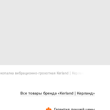
копалка вибрационно-грохотная Kerland | Керланд КМ2090 к мо
Все товары бренда «Kerland | Керланд»
Гарантия лучшей цены