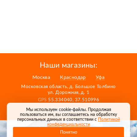
Наши магазины:
Москва
Краснодар
Уфа
Московская область, д. Большое Толбино
ул. Дорожная, д. 1
GPS
55.334040, 37.510996
Карта проезда
Мы используем cookie-файлы. Продолжая
пользоваться им, вы соглашаетесь на обработку
персональных данных в соответствии с
Политикой
конфеденциальности
Понятно