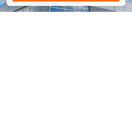
1
/
24
СЕЛЬХОЗТЕХНИКА ОПТОМ
И В РОЗНИЦУ
+7 800 555-98-62
sales@kronos5.ru