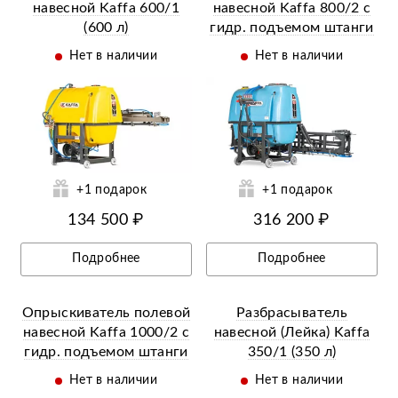
навесной Kaffa 600/1
навесной Kaffa 800/2 с
(600 л)
гидр. подъемом штанги
и мех. стабилизацией
Нет в наличии
Нет в наличии
(800 л)
ий
Ещё 12 фотографий
+1 подарок
+1 подарок
134 500 ₽
316 200 ₽
Подробнее
Подробнее
Опрыскиватель полевой
Разбрасыватель
навесной Kaffa 1000/2 с
навесной (Лейка) Kaffa
гидр. подъемом штанги
350/1 (350 л)
и мех. стабилизацией
Нет в наличии
Нет в наличии
(1000 л)