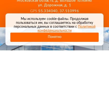
Московская область, д. Большое Толбино
ул. Дорожная, д. 1
Сколько стоит доставка и как она оплачивается?
GPS
55.334040, 37.510996
Карта проезда
Мы используем cookie-файлы. Продолжая
Могу ли я обменять или вернуть товар?
пользоваться им, вы соглашаетесь на обработку
персональных данных в соответствии с
Политикой
конфеденциальности
Понятно
1
/
24