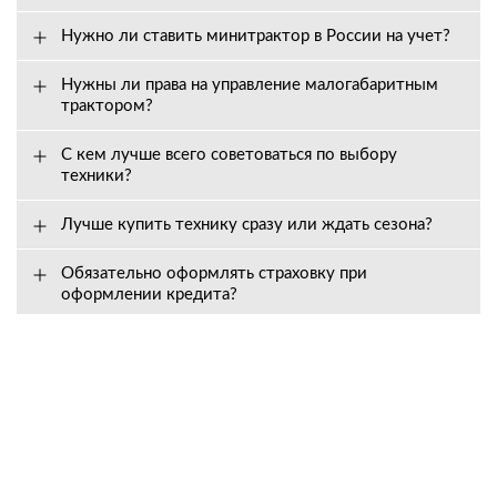
Нужно ли ставить минитрактор в России на учет?
Нужны ли права на управление малогабаритным
трактором?
С кем лучше всего советоваться по выбору
техники?
Лучше купить технику сразу или ждать сезона?
Обязательно оформлять страховку при
оформлении кредита?
Вопросы о сервисе
Как долго действует гарантия, и на что она
распространяется?
Входит ли в стоимость техники предпродажная