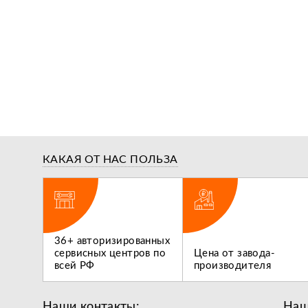
КАКАЯ ОТ НАС ПОЛЬЗА
ги,
36+ авторизированных
 не
сервисных центров по
Цена от завода-
всей РФ
производителя
Наши контакты:
Наш