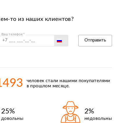
кем-то из наших клиентов?
Ваш телефон:*
Россия
Отправить
Беларусь
Польша
Казахстан
Армения
1493
человек стали нашими покупателями
Киргизия
в прошлом месяце.
25%
2%
довольны
недовольны