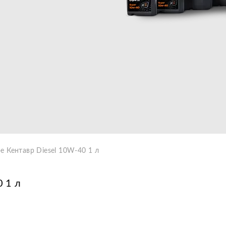
Видео
 Кентавр Diesel 10W-40 1 л
 1 л