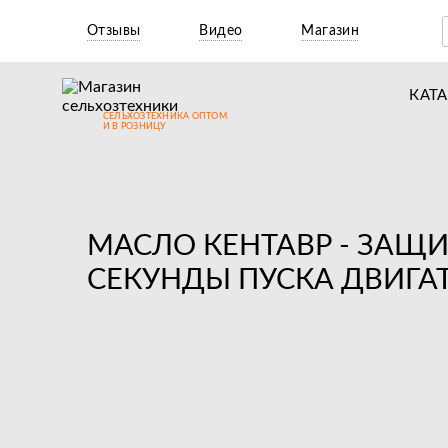
Отзывы
Видео
Магазин
КАТ
СЕЛЬХОЗТЕХНИКА ОПТОМ
Т
И В РОЗНИЦУ
М
Н
МАСЛО КЕНТАВР - ЗАЩИ
Н
СЕКУНДЫ ПУСКА ДВИГА
Д
П
З