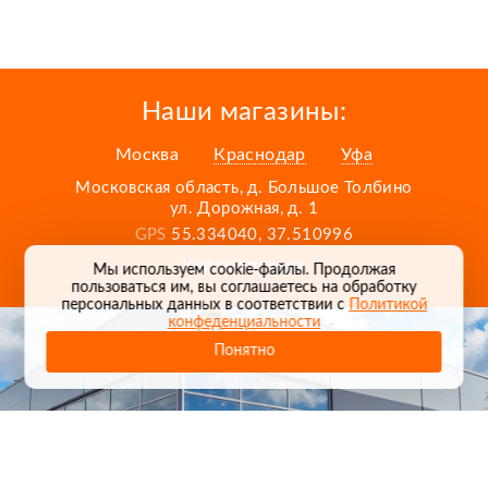
Наши магазины:
Москва
Краснодар
Уфа
Московская область, д. Большое Толбино
ул. Дорожная, д. 1
GPS
55.334040, 37.510996
Карта проезда
Мы используем cookie-файлы. Продолжая
пользоваться им, вы соглашаетесь на обработку
персональных данных в соответствии с
Политикой
конфеденциальности
Понятно