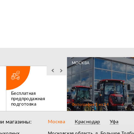
МОСКВА
Бесплатная
Льготное
предпродажная
послегарантийное
подготовка
обслуживание
Фотография
1
из
24
и магазины:
Москва
Краснодар
Уфа
выходных
Московская область, д. Большое Толб