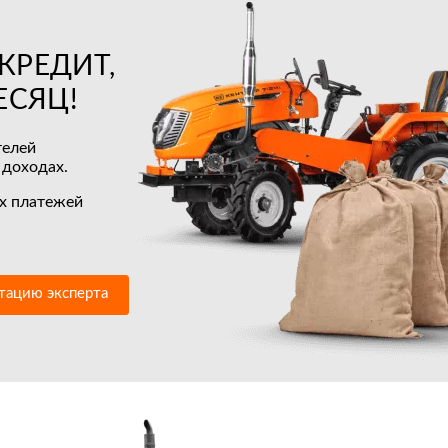
КРЕДИТ,
ЕСЯЦ!
телей
 доходах.
х платежей
.
ьтацию эксперта