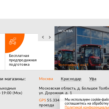
МОСКВА
Бесплатная
Льготное
предпродажная
послегарантийное
подготовка
обслуживание
Фотография
1
из
24
и магазины:
Москва
Краснодар
Уфа
выходных
Московская область, д. Большое Толб
–19:00 (Мск)
ул. Дорожная, д. 1
Мы используем cookie-фай
Карта
GPS
55.334040, 37.510996
•
соглашаетесь на обработку
проезда
Политикой конфеденциаль