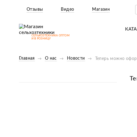
Отзывы
Видео
Магазин
КАТ
СЕЛЬХОЗТЕХНИКА ОПТОМ
Т
И В РОЗНИЦУ
М
Главная
О нас
Новости
Теперь можно офор
Н
Н
Те
Д
П
З