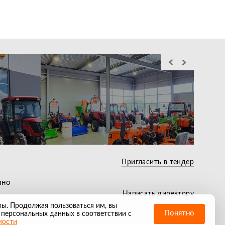
Служба выездного
Лучшие условия по
сервиса действующая
Беспл
кредиту и лизингу
по всей РФ
течен
Пригласить в тендер
ино
Написать директору
лы. Продолжая пользоваться им, вы
Понятно
 персональных данных в соответствии с
ности