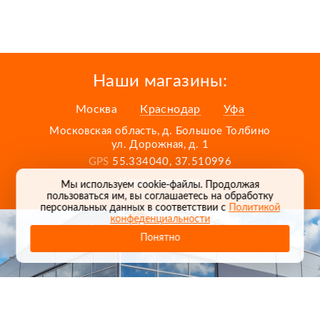
Наши магазины:
Москва
Краснодар
Уфа
Московская область, д. Большое Толбино
ул. Дорожная, д. 1
GPS
55.334040, 37.510996
Карта проезда
Мы используем cookie-файлы. Продолжая
пользоваться им, вы соглашаетесь на обработку
персональных данных в соответствии с
Политикой
конфеденциальности
Понятно