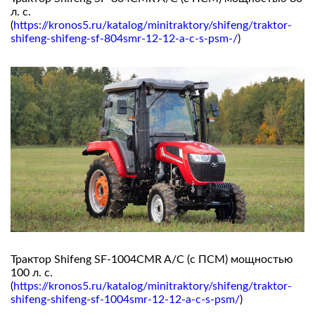
л. с.
(
https://kronos5.ru/katalog/minitraktory/shifeng/traktor-
shifeng-shifeng-sf-804smr-12-12-a-c-s-psm-/
)
Трактор Shifeng SF-1004СMR A/C (с ПСМ) мощностью
100 л. с.
(
https://kronos5.ru/katalog/minitraktory/shifeng/traktor-
shifeng-shifeng-sf-1004smr-12-12-a-c-s-psm/
)