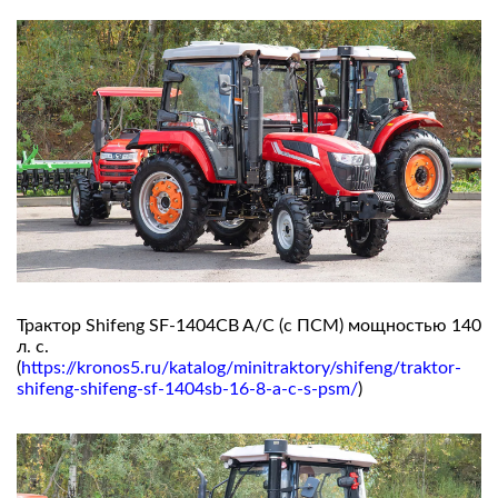
Трактор Shifeng SF-1404СB A/C (с ПСМ) мощностью 140
л. с.
(
https://kronos5.ru/katalog/minitraktory/shifeng/traktor-
shifeng-shifeng-sf-1404sb-16-8-a-c-s-psm/
)