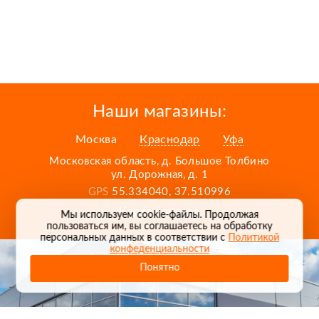
Наши магазины:
Москва
Краснодар
Уфа
Московская область, д. Большое Толбино
ул. Дорожная, д. 1
GPS
55.334040, 37.510996
Карта проезда
Мы используем cookie-файлы. Продолжая
пользоваться им, вы соглашаетесь на обработку
персональных данных в соответствии с
Политикой
конфеденциальности
Понятно