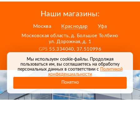
Наши магазины:
Москва
Краснодар
Уфа
Московская область, д. Большое Толбино
ул. Дорожная, д. 1
GPS
55.334040, 37.510996
Карта проезда
Мы используем cookie-файлы. Продолжая
пользоваться им, вы соглашаетесь на обработку
персональных данных в соответствии с
Политикой
конфеденциальности
Понятно