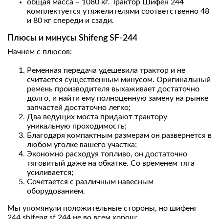
общая масса – 1080 кг. Трактор Шифен 244
комплектуется утяжелителями соответственно 48
и 80 кг спереди и сзади.
Плюсы и минусы Shifeng SF-244
Начнем с плюсов:
Ременная передача удешевила трактор и не
считается существенным минусом. Оригинальный
ремень производителя выхаживает достаточно
долго, и найти ему полноценную замену на рынке
запчастей достаточно легко;
Два ведущих моста придают трактору
уникальную проходимость;
Благодаря компактным размерам он развернется в
любом уголке вашего участка;
Экономно расходуя топливо, он достаточно
тяговитый даже на обкатке. Со временем тяга
усиливается;
Сочетается с различным навесным
оборудованием.
Мы упомянули положительные стороны, но шифенг
244 shifeng sf 244 не во всем хорош: