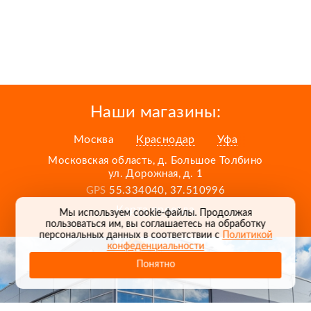
Наши магазины:
Москва
Краснодар
Уфа
Московская область, д. Большое Толбино
ул. Дорожная, д. 1
GPS
55.334040, 37.510996
Карта проезда
Мы используем cookie-файлы. Продолжая
пользоваться им, вы соглашаетесь на обработку
персональных данных в соответствии с
Политикой
конфеденциальности
Понятно