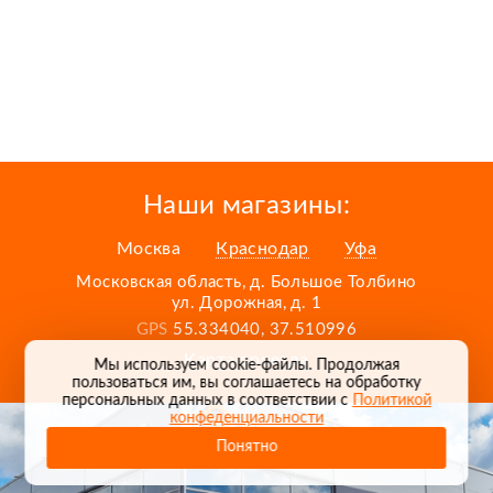
Наши магазины:
Москва
Краснодар
Уфа
Московская область, д. Большое Толбино
ул. Дорожная, д. 1
GPS
55.334040, 37.510996
Карта проезда
Мы используем cookie-файлы. Продолжая
пользоваться им, вы соглашаетесь на обработку
персональных данных в соответствии с
Политикой
конфеденциальности
Понятно