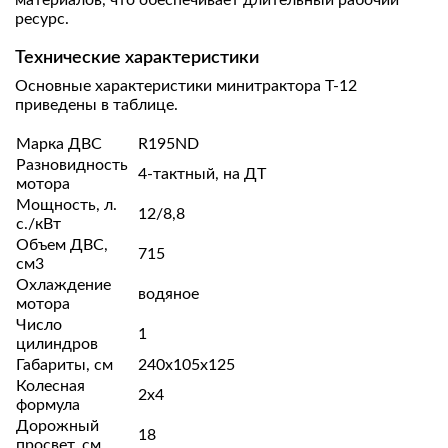
материалов, что обеспечивает длительный рабочий
ресурс.
Технические характеристики
Основные характеристики минитрактора Т-12
приведены в таблице.
Марка ДВС
R195ND
Разновидность
4-тактный, на ДТ
мотора
Мощность, л.
12/8,8
с./кВт
Объем ДВС,
715
см3
Охлаждение
водяное
мотора
Число
1
цилиндров
Габариты, см
240х105х125
Колесная
2х4
формула
Дорожный
18
просвет, см