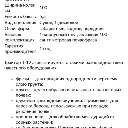
Ширина колеи,
100
см
Емкость бака, л
5,5
Вид сцепления
Сухое, 1-дисковое
Огни, фары
Габаритные, задние, передние
Базовая
1-корпусный плуг, активная 100-
комплектация
сантиметровая почвофреза
Гарантия
1 год
производителя
Трактор Т-12 агрегатируется с такими разновидностями
навесного оборудования:
фрезы — для придания однородности верхнему
слою грунта;
плуги — целесообразно использовать на тяжелых
почвах;
двух-или трехрядные окучники. Применяют для
нарезки борозд, используемых при посадке,
рыхления почвы;
пропольники — для обработки междурядий от
сорных растений;
грабли-ворошилки. Применяются для уборки