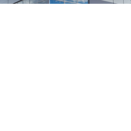
1
/
24
СЕЛЬХОЗТЕХНИКА ОПТОМ
И В РОЗНИЦУ
+7 800 555-98-62
sales@kronos5.ru