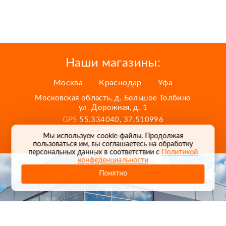
Наши магазины:
Москва
Краснодар
Уфа
Московская область, д. Большое Толбино
ул. Дорожная, д. 1
GPS
55.334040, 37.510996
Карта проезда
Мы используем cookie-файлы. Продолжая
пользоваться им, вы соглашаетесь на обработку
персональных данных в соответствии с
Политикой
конфеденциальности
Понятно