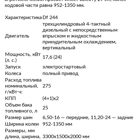
ходовой части равна 952-1350 мм.
Характеристика
Df 244
трехцилиндровый 4-тактный
дизельный с непосредственным
Двигатель
впрыском и жидкостным
принудительным охлаждением,
вертикальный
Мощность, кВт
17,6 (24)
(л. с.)
Запуск
электростартовый
Колеса
полный привод
Расход топлива
номинальный,
275
г/кВт⋅ч:
КПП
(4+1)х2
Объем бака
25
топливного, л
Размер шин
6,50-16 — передние, 11,20-24 — задние
Ширина колеи
952-1350 мм
Размеры, мм
длина, ширина,
3300х1500х2000 мм