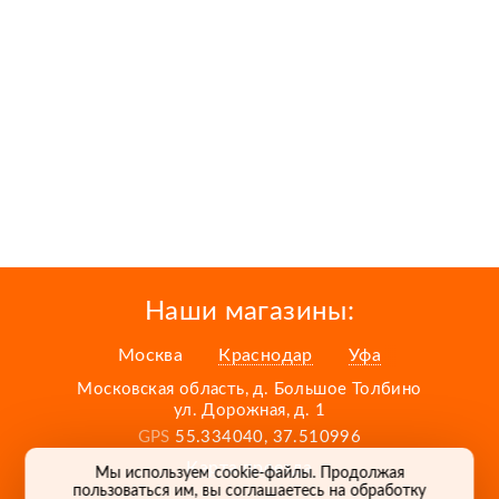
Наши магазины:
Москва
Краснодар
Уфа
Московская область, д. Большое Толбино
ул. Дорожная, д. 1
GPS
55.334040, 37.510996
Карта проезда
Мы используем cookie-файлы. Продолжая
пользоваться им, вы соглашаетесь на обработку