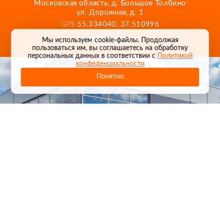
Московская область, д. Большое Толбино
ул. Дорожная, д. 1
GPS
55.334040, 37.510996
Карта проезда
Мы используем cookie-файлы. Продолжая
пользоваться им, вы соглашаетесь на обработку
персональных данных в соответствии с
Политикой
конфеденциальности
Понятно
1
/
24