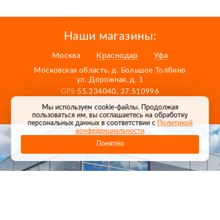
Наши магазины:
Москва
Краснодар
Уфа
Московская область, д. Большое Толбино
ул. Дорожная, д. 1
GPS
55.334040, 37.510996
Карта проезда
Мы используем cookie-файлы. Продолжая
пользоваться им, вы соглашаетесь на обработку
персональных данных в соответствии с
Политикой
конфеденциальности
Понятно