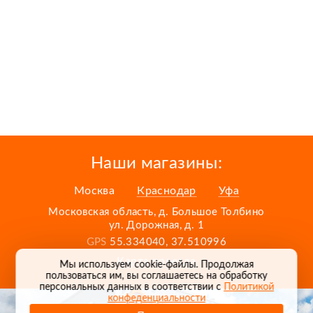
Наши магазины:
Москва
Краснодар
Уфа
Московская область, д. Большое Толбино
ул. Дорожная, д. 1
GPS
55.334040, 37.510996
Карта проезда
Мы используем cookie-файлы. Продолжая
пользоваться им, вы соглашаетесь на обработку
персональных данных в соответствии с
Политикой
конфеденциальности