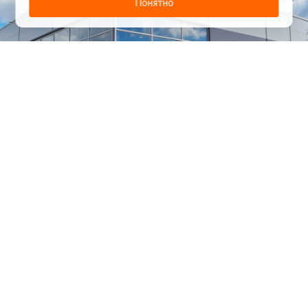
Понятно
1
/
24
СЕЛЬХОЗТЕХНИКА ОПТОМ
И В РОЗНИЦУ
+7 800 555-98-62
sales@kronos5.ru