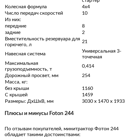
стартер
Колесная формула
4х4
Число передач скоростей
10
Из них:
передние
8
задние
2
Вместительность резервуара для
21
горючего, л
Универсальная 3-
Навесная система
точечная
Максимальная
0,414
грузоподъемность, т
Дорожный просвет, мм
254
Масса, кг:
без крыши
1160
С крышей
1459
Размеры: ДхШхВ, мм
3030 х 1470 х 1933
Плюсы и минусы Foton 244
По отзывам покупателей, минитрактор Фотон 244
обладает такими достоинствами: