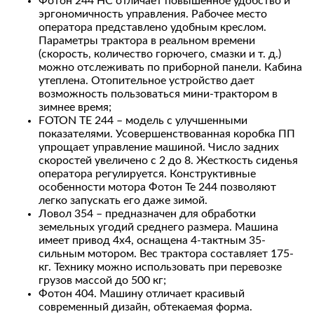
Фотон 244 НС отличает повышенное удобство и
эргономичность управления. Рабочее место
оператора представлено удобным креслом.
Параметры трактора в реальном времени
(скорость, количество горючего, смазки и т. д.)
можно отслеживать по приборной панели. Кабина
утеплена. Отопительное устройство дает
возможность пользоваться мини-трактором в
зимнее время;
FOTON TE 244 – модель с улучшенными
показателями. Усовершенствованная коробка ПП
упрощает управление машиной. Число задних
скоростей увеличено с 2 до 8. Жесткость сиденья
оператора регулируется. Конструктивные
особенности мотора Фотон Te 244 позволяют
легко запускать его даже зимой.
Ловол 354 – предназначен для обработки
земельных угодий среднего размера. Машина
имеет привод 4х4, оснащена 4-тактным 35-
сильным мотором. Вес трактора составляет 175-
кг. Технику можно использовать при перевозке
грузов массой до 500 кг;
Фотон 404. Машину отличает красивый
современный дизайн, обтекаемая форма.