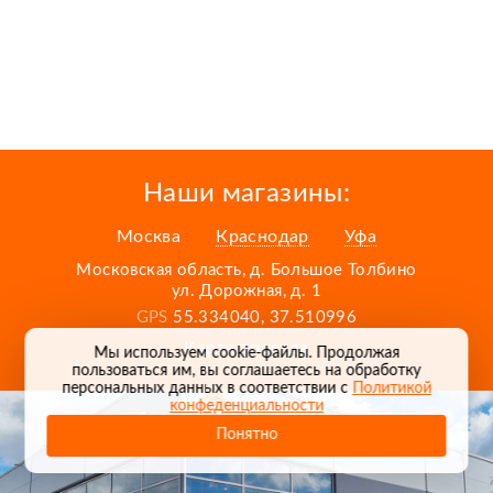
Наши магазины:
Москва
Краснодар
Уфа
Московская область, д. Большое Толбино
ул. Дорожная, д. 1
GPS
55.334040, 37.510996
Карта проезда
Мы используем cookie-файлы. Продолжая
пользоваться им, вы соглашаетесь на обработку
персональных данных в соответствии с
Политикой
конфеденциальности
Понятно