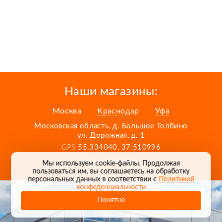
Наши магазины:
Москва
Краснодар
Уфа
Московская область, д. Большое Толбино
ул. Дорожная, д. 1
GPS
55.334040, 37.510996
Карта проезда
Мы используем cookie-файлы. Продолжая
пользоваться им, вы соглашаетесь на обработку
персональных данных в соответствии с
Политикой
конфеденциальности
Понятно