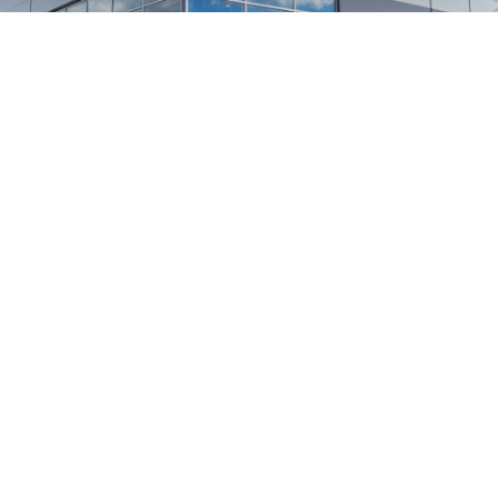
1
/
24
СЕЛЬХОЗТЕХНИКА ОПТОМ
И В РОЗНИЦУ
+7 800 555-98-62
sales@kronos5.ru
Пригласить в тендер
Написать директору