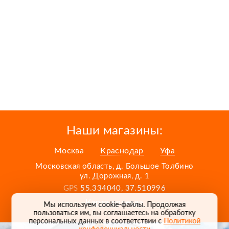
Наши магазины:
Москва
Краснодар
Уфа
Московская область, д. Большое Толбино
ул. Дорожная, д. 1
GPS
55.334040, 37.510996
Карта проезда
Мы используем cookie-файлы. Продолжая
пользоваться им, вы соглашаетесь на обработку
персональных данных в соответствии с
Политикой