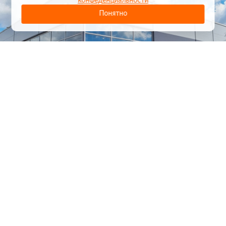
конфеденциальности
Понятно
1
/
24
СЕЛЬХОЗТЕХНИКА ОПТОМ
И В РОЗНИЦУ
+7 800 555-98-62
sales@kronos5.ru