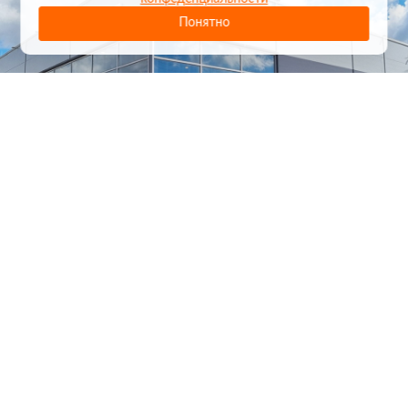
Понятно
1
/
24
СЕЛЬХОЗТЕХНИКА ОПТОМ
И В РОЗНИЦУ
+7 800 555-98-62
sales@kronos5.ru