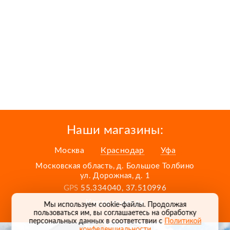
Наши магазины:
Москва
Краснодар
Уфа
Московская область, д. Большое Толбино
ул. Дорожная, д. 1
GPS
55.334040, 37.510996
Карта проезда
Мы используем cookie-файлы. Продолжая
пользоваться им, вы соглашаетесь на обработку
персональных данных в соответствии с
Политикой
конфеденциальности