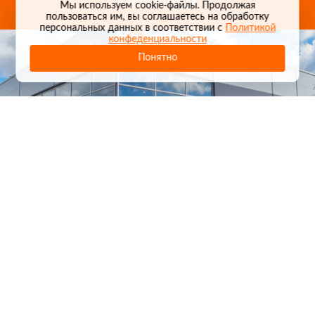
Карта проезда
Мы используем cookie-файлы. Продолжая
пользоваться им, вы соглашаетесь на обработку
персональных данных в соответствии с
Политикой
конфеденциальности
Понятно
1
/
24
СЕЛЬХОЗТЕХНИКА ОПТОМ
И В РОЗНИЦУ