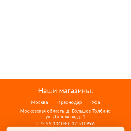
Наши магазины:
Москва
Краснодар
Уфа
Московская область, д. Большое Толбино
ул. Дорожная, д. 1
GPS
55.334040, 37.510996