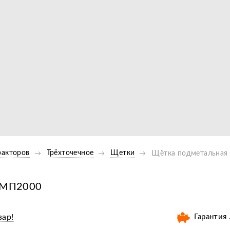
Видео
ракторов
Трёхточечное
Щетки
Щётка подметальная 
д МП2000
вар!
Гарантия