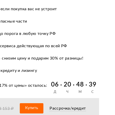
 если покупка вас не устроит
апасные части
до порога в любую точку РФ
сервиса действующая по всей РФ
 снизим цену и подарим 30% от разницы!
 кредиту и лизингу
нии после оформления документов
06
20
48
38
17% от цены
» осталось:
Д
Ч
М
С
оизводителя
ных сервисных центров по всей РФ
Купить
Рассрочка/кредит
3 153 ₽