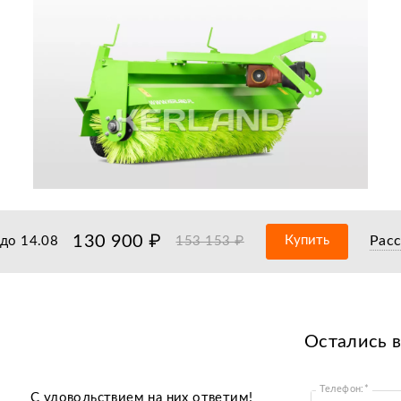
130 900 ₽
Купить
Рас
до
14.08
153 153 ₽
Остались 
Телефон:*
C удовольствием на них ответим!