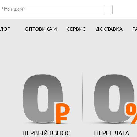
ОПТОВИКАМ
СЕРВИС
ДОСТАВКА
Р
АЛОГ
ракторы и минитракторы
Часто задаваемые вопросы
отоблоки
Почему покупают у нас
авесное оборудование для тракторов
История
авесное оборудование для мотоблоков
Наши награды
вигатели
Новости
рицепы
Полезные статьи
апчасти
Отзывы
Вакансии
Гарантия лучшей цены