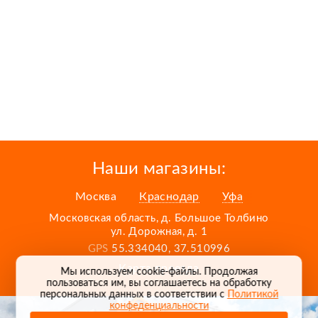
Наши магазины:
Москва
Краснодар
Уфа
Московская область, д. Большое Толбино
ул. Дорожная, д. 1
GPS
55.334040, 37.510996
Карта проезда
Мы используем cookie-файлы. Продолжая
пользоваться им, вы соглашаетесь на обработку
персональных данных в соответствии с
Политикой
конфеденциальности