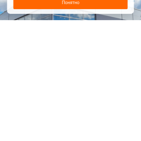
Понятно
1
/
24
СЕЛЬХОЗТЕХНИКА ОПТОМ
И В РОЗНИЦУ
+7 800 555-98-62
sales@kronos5.ru