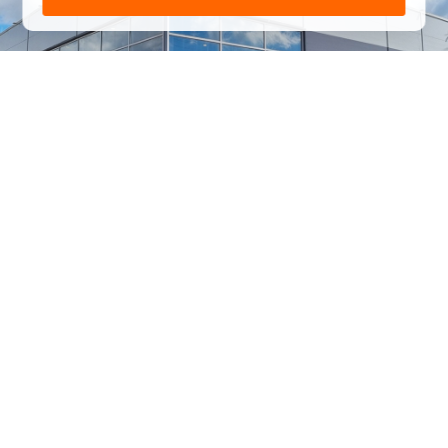
1
/
24
СЕЛЬХОЗТЕХНИКА ОПТОМ
И В РОЗНИЦУ
+7 800 555-98-62
sales@kronos5.ru