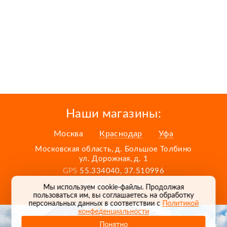
Наши магазины:
Москва
Краснодар
Уфа
Московская область, д. Большое Толбино
ул. Дорожная, д. 1
GPS
55.334040, 37.510996
Карта проезда
Мы используем cookie-файлы. Продолжая
пользоваться им, вы соглашаетесь на обработку
персональных данных в соответствии с
Политикой
конфеденциальности
Понятно