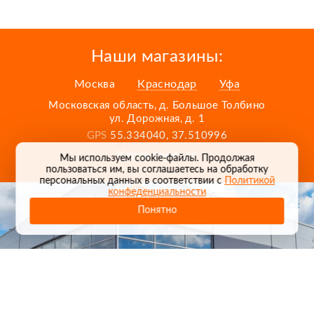
Наши магазины:
Москва
Краснодар
Уфа
Московская область, д. Большое Толбино
ул. Дорожная, д. 1
GPS
55.334040, 37.510996
Карта проезда
Мы используем cookie-файлы. Продолжая
пользоваться им, вы соглашаетесь на обработку
персональных данных в соответствии с
Политикой
конфеденциальности
Понятно