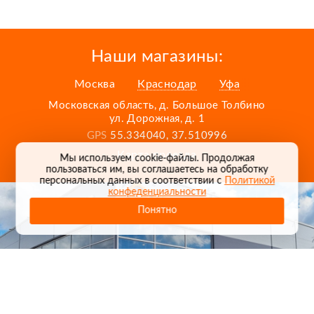
Наши магазины:
Москва
Краснодар
Уфа
Московская область, д. Большое Толбино
ул. Дорожная, д. 1
GPS
55.334040, 37.510996
Карта проезда
Мы используем cookie-файлы. Продолжая
пользоваться им, вы соглашаетесь на обработку
персональных данных в соответствии с
Политикой
конфеденциальности
Понятно