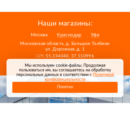
Наши магазины:
Москва
Краснодар
Уфа
Московская область, д. Большое Толбино
ул. Дорожная, д. 1
GPS
55.334040, 37.510996
Карта проезда
Мы используем cookie-файлы. Продолжая
пользоваться им, вы соглашаетесь на обработку
персональных данных в соответствии с
Политикой
конфеденциальности
Понятно