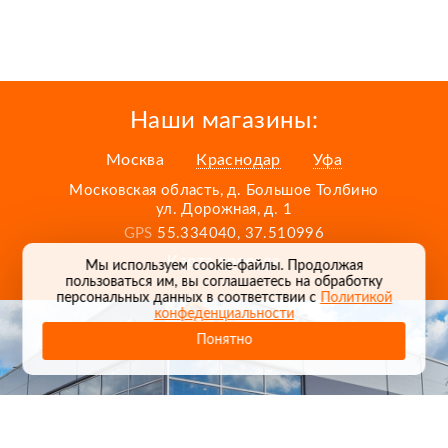
Наши магазины:
Москва
Краснодар
Уфа
Московская область, д. Большое Толбино
ул. Дорожная, д. 1
GPS
55.334040, 37.510996
Карта проезда
Мы используем cookie-файлы. Продолжая
пользоваться им, вы соглашаетесь на обработку
персональных данных в соответствии с
Политикой
конфеденциальности
Понятно