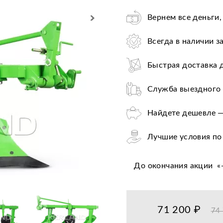
Вернем все деньги,
Всегда в наличии з
Быстрая доставка 
Служба выездного 
Найдете дешевле —
Лучшие условия по
Оплата при получе
До окончания акции
«
Цена от завода-пр
36+ авторизирован
71 200 ₽
74