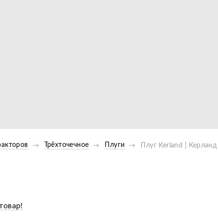
Видео
ракторов
Трёхточечное
Плуги
Плуг Kerland | Керланд
товар!