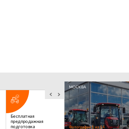
МОСКВА
Бесплатная
Льготное
предпродажная
послегарантийное
подготовка
обслуживание
Фотография
1
из
24