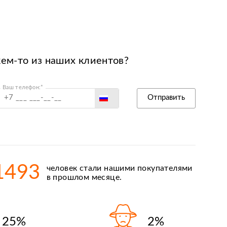
кем-то из наших клиентов?
Ваш телефон:*
Россия
Отправить
Беларусь
Польша
Казахстан
Армения
1493
человек стали нашими покупателями
Киргизия
в прошлом месяце.
25%
2%