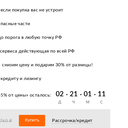
 если покупка вас не устроит
апасные части
до порога в любую точку РФ
сервиса действующая по всей РФ
 снизим цену и подарим 30% от разницы!
 кредиту и лизингу
нии после оформления документов
02
21
01
10
-5% от цены
» осталось:
Д
Ч
М
С
оизводителя
ных сервисных центров по всей РФ
Купить
Рассрочка/кредит
 760 ₽