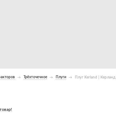
Видео
ракторов
Трёхточечное
Плуги
Плуг Kerland | Керланд
товар!