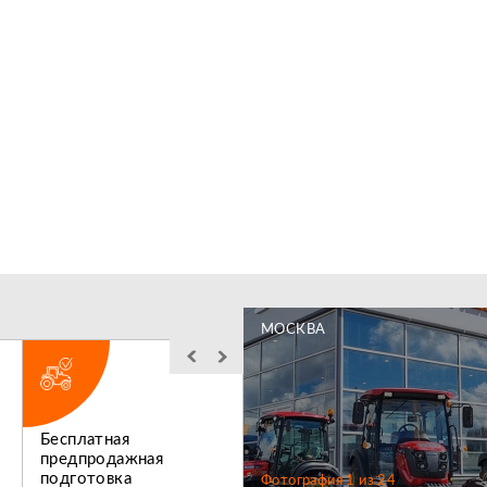
МОСКВА
Бесплатная
Льготное
предпродажная
послегарантийное
подготовка
обслуживание
Фотография
1
из
24