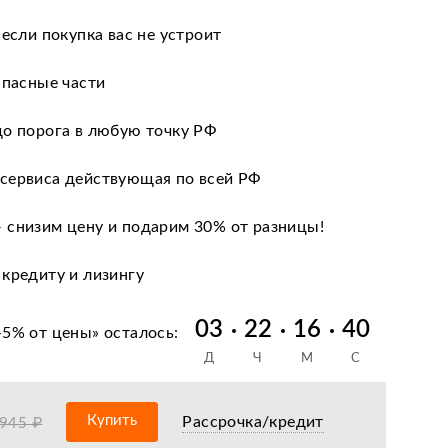
 если покупка вас не устроит
апасные части
до порога в любую точку РФ
сервиса действующая по всей РФ
 снизим цену и подарим 30% от разницы!
 кредиту и лизингу
нии после оформления документов
03
22
16
39
-5% от цены
» осталось:
Д
Ч
М
С
оизводителя
ных сервисных центров по всей РФ
Купить
Рассрочка/кредит
 945 ₽