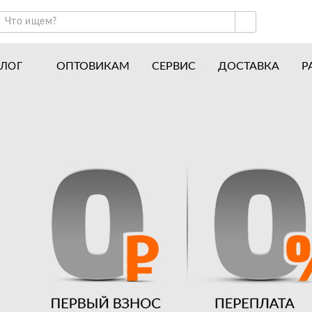
ОПТОВИКАМ
СЕРВИС
ДОСТАВКА
Р
АЛОГ
ракторы и минитракторы
Часто задаваемые вопросы
отоблоки
Почему покупают у нас
авесное оборудование для тракторов
История
авесное оборудование для мотоблоков
Наши награды
вигатели
Новости
рицепы
Полезные статьи
апчасти
Отзывы
Вакансии
Гарантия лучшей цены