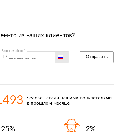
кем-то из наших клиентов?
Ваш телефон:*
Россия
Отправить
Беларусь
Польша
Казахстан
Армения
1493
человек стали нашими покупателями
Киргизия
в прошлом месяце.
25%
2%