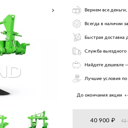
Вернем все деньги,
Всегда в наличии з
Быстрая доставка 
Служба выездного 
Найдете дешевле —
Лучшие условия по
Оплата при получе
До окончания акции
«
Цена от завода-пр
36+ авторизирован
40 900 ₽
42