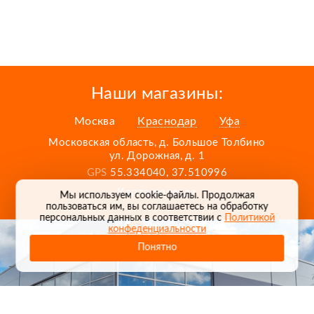
Наши магазины:
Москва
Краснодар
Уфа
Московская область, д. Большое Толбино
ул. Дорожная, д. 1
GPS
55.334040, 37.510996
Карта проезда
Мы используем cookie-файлы. Продолжая
пользоваться им, вы соглашаетесь на обработку
персональных данных в соответствии с
Политикой
конфеденциальности
Понятно