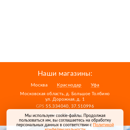
Наши магазины:
Москва
Краснодар
Уфа
Московская область, д. Большое Толбино
ул. Дорожная, д. 1
GPS
55.334040, 37.510996
Карта проезда
Мы используем cookie-файлы. Продолжая
пользоваться им, вы соглашаетесь на обработку
персональных данных в соответствии с
Политикой
конфеденциальности