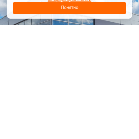
Понятно
1
/
24
СЕЛЬХОЗТЕХНИКА ОПТОМ
И В РОЗНИЦУ
+7 800 555-98-62
sales@kronos5.ru