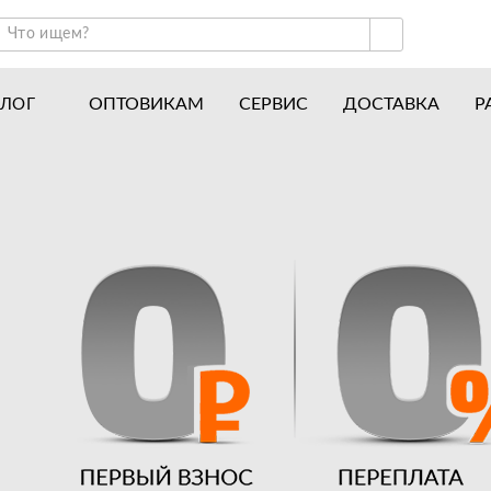
ОПТОВИКАМ
СЕРВИС
ДОСТАВКА
Р
АЛОГ
ракторы и минитракторы
Часто задаваемые вопросы
отоблоки
Почему покупают у нас
авесное оборудование для тракторов
История
авесное оборудование для мотоблоков
Наши награды
вигатели
Новости
рицепы
Полезные статьи
апчасти
Отзывы
Вакансии
Гарантия лучшей цены