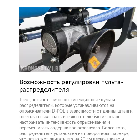
Возможность регулировки пульта-
распределителя
Трех-, четырех- либо шестисекционные пульты-
распределители, которые устанавливаются на
опрыскиватели D-POL в зависимости от длины штанги,
позволяют включать-выключать любую из штанг,
настраивать интенсивность опрыскивания и
перемешивать содержимое резервуара. Более того,
распределитель установлен на поворотном шарнире,
что позволяет двигать его на 20 см влево-вправо и