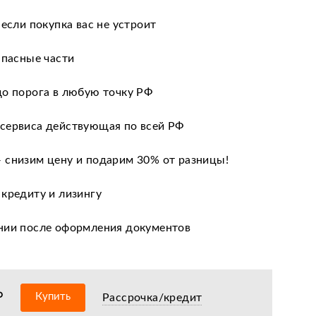
 если покупка вас не устроит
апасные части
до порога в любую точку РФ
сервиса действующая по всей РФ
 снизим цену и подарим 30% от разницы!
 кредиту и лизингу
нии после оформления документов
оизводителя
ных сервисных центров по всей РФ
₽
Купить
Рассрочка/кредит