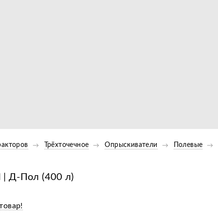
Видео
ракторов
Трёхточечное
Опрыскиватели
Полевые
| Д-Пол (400 л)
товар!