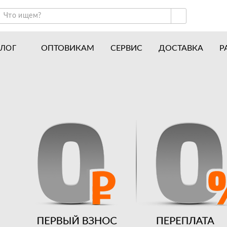
ОПТОВИКАМ
СЕРВИС
ДОСТАВКА
Р
АЛОГ
ракторы и минитракторы
Часто задаваемые вопросы
отоблоки
Почему покупают у нас
авесное оборудование для тракторов
История
авесное оборудование для мотоблоков
Наши награды
вигатели
Новости
рицепы
Полезные статьи
апчасти
Отзывы
Вакансии
Гарантия лучшей цены