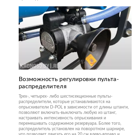
Возможность регулировки пульта-
распределителя
Трех-, четырех- либо шестисекционные пульты-
распределители, которые устанавливаются на
опрыскиватели D-POL в зависимости от длины штанги,
позволяют включать-выключать любую из штанг,
настраивать интенсивность опрыскивания и
перемешивать содержимое резервуара. Более того,
распределитель установлен на поворотном шарнире,
что позволяет двигать его на 20 см влево-вправо и