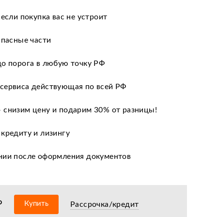
 если покупка вас не устроит
апасные части
до порога в любую точку РФ
сервиса действующая по всей РФ
 снизим цену и подарим 30% от разницы!
 кредиту и лизингу
нии после оформления документов
оизводителя
ных сервисных центров по всей РФ
₽
Купить
Рассрочка/кредит