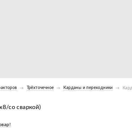
Видео
ракторов
Трёхточечное
Карданы и переходники
Кард
х8/со сваркой)
овар!