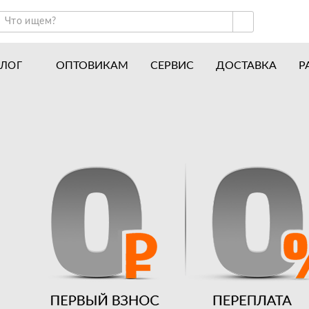
ОПТОВИКАМ
СЕРВИС
ДОСТАВКА
Р
АЛОГ
ракторы и минитракторы
Часто задаваемые вопросы
отоблоки
Почему покупают у нас
авесное оборудование для тракторов
История
авесное оборудование для мотоблоков
Наши награды
вигатели
Новости
рицепы
Полезные статьи
апчасти
Отзывы
Вакансии
Гарантия лучшей цены