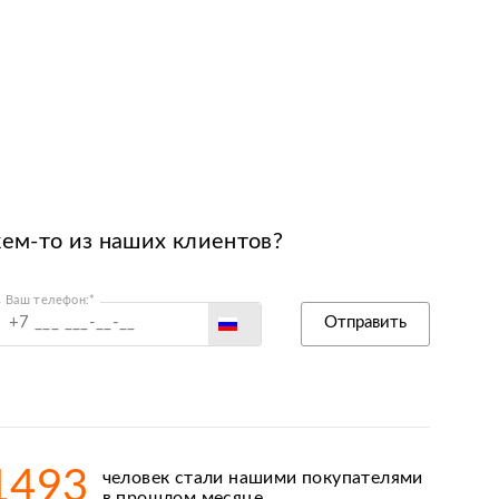
кем-то из наших клиентов?
Ваш телефон:*
Россия
Отправить
Беларусь
Польша
Казахстан
Армения
1493
человек стали нашими покупателями
Киргизия
в прошлом месяце.