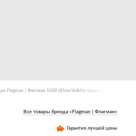
ан Flagman | Флагман S200 (85см/6х8/со сваркой)
Все товары бренда «Flagman | Флагман»
Гарантия лучшей цены