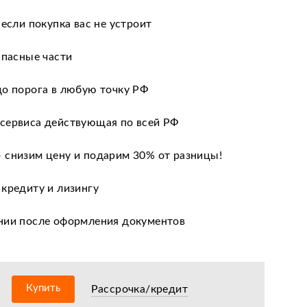
 если покупка вас не устроит
апасные части
до порога в любую точку РФ
сервиса действующая по всей РФ
 снизим цену и подарим 30% от разницы!
 кредиту и лизингу
нии после оформления документов
оизводителя
ных сервисных центров по всей РФ
Купить
Рассрочка/кредит